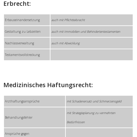
Erbrecht:
Erbauseinandersetzung
auch mit Pflichtteilsrecht
Gestaltung zu Lebzeiten
auch mit Immobilien und Behindertentestamenten
Nachlassverwaltung
auch mit Abwicklung
Testamentsvollstreckung
Medizinisches Haftungsrecht:
Arzthaftungsansprüche
mit Schadenersatz und Schmerzensgeld
mit Strategieplanung zu vermehrten
Behandlungsfehler
Bedürfnissen
Ansprüche gegen