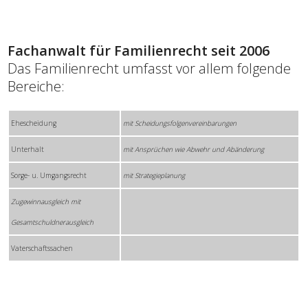
Fachanwalt für Familienrecht seit 2006
Das Familienrecht umfasst vor allem folgende
Bereiche:
Ehescheidung
mit Scheidungsfolgenvereinbarungen
Unterhalt
mit Ansprüchen wie Abwehr und Abänderung
Sorge- u. Umgangsrecht
mit Strategieplanung
Zugewinnausgleich mit
Gesamtschuldnerausgleich
Vaterschaftssachen