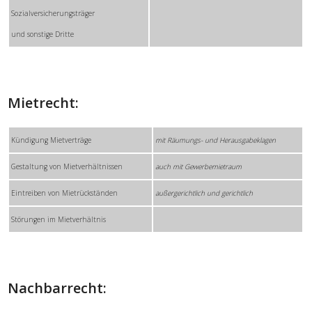
Sozialversicherungsträger
und sonstige Dritte
Mietrecht:
Kündigung Mietverträge
mit Räumungs- und Herausgabeklagen
Gestaltung von Mietverhältnissen
auch mit Gewerbemietraum
Eintreiben von Mietrückständen
außergerichtlich und gerichtlich
Störungen im Mietverhältnis
Nachbarrecht: